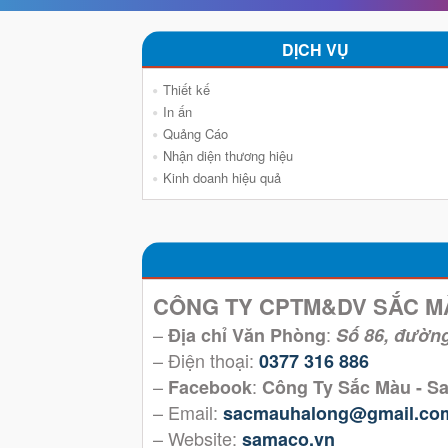
DỊCH VỤ
Thiết kế
In ấn
Quảng Cáo
Nhận diện thương hiệu
Kinh doanh hiệu quả
CÔNG TY CPTM&DV SẮC M
–
:
Địa chỉ Văn Phòng
Số 86, đườn
– Điện thoại:
0377 316 886
–
:
Facebook
Công Ty Sắc Màu - 
– Email:
sacmauhalong@gmail.co
– Website:
samaco.vn