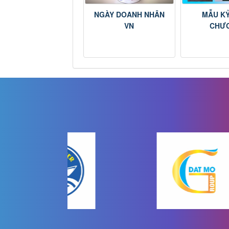
NGÀY DOANH NHÂN
MẪU KỶ
VN
CHƯ