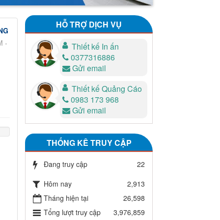
HỖ TRỢ DỊCH VỤ
NG
M -
Thiết kế In ấn
0377316886
Gửi email
Thiết kế Quảng Cáo
0983 173 968
Gửi email
THỐNG KÊ TRUY CẬP
Đang truy cập
22
Hôm nay
2,913
Tháng hiện tại
26,598
Tổng lượt truy cập
3,976,859