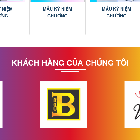
 NIỆM
MẪU KỶ NIỆM
MẪU KỶ NIỆM
ƠNG
CHƯƠNG
CHƯƠNG
KHÁCH HÀNG CỦA CHÚNG TÔI