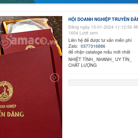
HỘI DOANH NGHIỆP TRUYỀN ĐĂ
Đăng ngày 13-01-2024 11:12:56 A
1604 Lượt xem
Liên hệ để được tư vấn miễn phí
Zalo:
0377316886
để nhận cataloge mẫu mới nhất
NHIỆT TÌNH_ NHANH_ UY TÍN_
CHẤT LƯỢNG