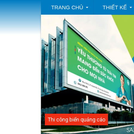
TRANG CHỦ
THIẾT KẾ
Thi công biển quảng cáo