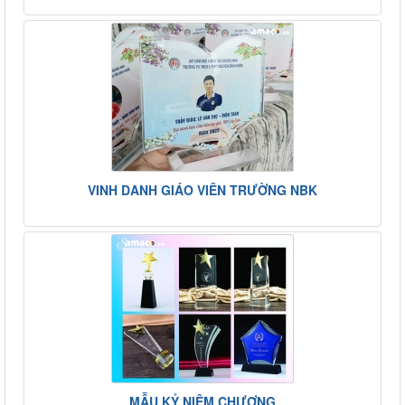
VINH DANH GIÁO VIÊN TRƯỜNG NBK
MẪU KỶ NIỆM CHƯƠNG