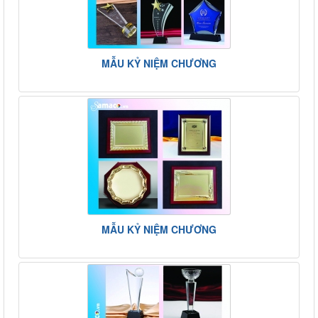
MẪU KỶ NIỆM CHƯƠNG
MẪU KỶ NIỆM CHƯƠNG