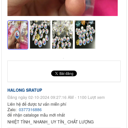
HALONG SRATUP
Đăng ngày 02-10-2024 09:27:16 AM - 1100 Lượt xem
Liên hệ để được tư vấn miễn phí
Zalo:
0377316886
để nhận cataloge mẫu mới nhất
NHIỆT TÌNH_ NHANH_ UY TÍN_ CHẤT LƯỢNG