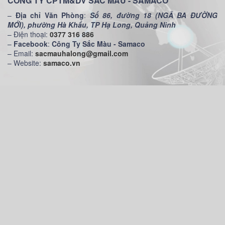
CÔNG TY CPTM&DV SẮC MÀU - SAMACO
–
Địa chỉ Văn Phòng
:
Số 86, đường 18 (NGÃ BA ĐƯỜNG
MỚI), phường Hà Khẩu, TP Hạ Long, Quảng Ninh
– Điện thoại:
0377 316 886
–
Facebook
:
Công Ty Sắc Màu - Samaco
– Email:
sacmauhalong@gmail.com
– Website:
samaco.vn