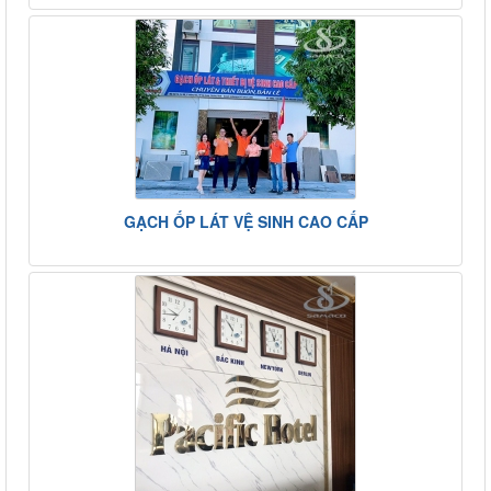
GẠCH ỐP LÁT VỆ SINH CAO CẤP