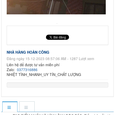
NHÀ HÀNG HOÀN CÔNG
Đăng ngày 15-12-2023 08:57:06 AM - 1287 Lượt xem
Liên hệ để được tư vấn miễn phí
Zalo:
0377316886
NHIỆT TÌNH_NHANH_UY TÍN_CHẤT LƯỢNG