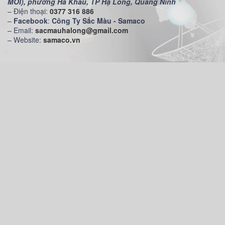
MỚI), phường Hà Khẩu, TP Hạ Long, Quảng Ninh
– Điện thoại:
0377 316 886
–
Facebook
:
Công Ty Sắc Màu - Samaco
– Email:
sacmauhalong@gmail.com
– Website:
samaco.vn