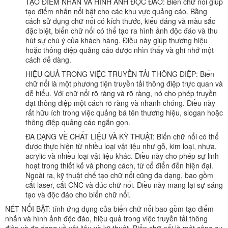
TẠO ĐIỂM NHẤN VÀ HÌNH ẢNH ĐỘC ĐÁO: Biển chữ nổi giúp
tạo điểm nhấn nổi bật cho các khu vực quảng cáo. Bằng
cách sử dụng chữ nổi có kích thước, kiểu dáng và màu sắc
đặc biệt, biển chữ nổi có thể tạo ra hình ảnh độc đáo và thu
hút sự chú ý của khách hàng. Điều này giúp thương hiệu
hoặc thông điệp quảng cáo được nhìn thấy và ghi nhớ một
cách dễ dàng.
HIỆU QUẢ TRONG VIỆC TRUYỀN TẢI THÔNG ĐIỆP: Biển
chữ nổi là một phương tiện truyền tải thông điệp trực quan và
dễ hiểu. Với chữ nổi rõ ràng và rõ ràng, nó cho phép truyền
đạt thông điệp một cách rõ ràng và nhanh chóng. Điều này
rất hữu ích trong việc quảng bá tên thương hiệu, slogan hoặc
thông điệp quảng cáo ngắn gọn.
ĐA DẠNG VỀ CHẤT LIỆU VÀ KỸ THUẬT: Biển chữ nổi có thể
được thực hiện từ nhiều loại vật liệu như gỗ, kim loại, nhựa,
acrylic và nhiều loại vật liệu khác. Điều này cho phép sự linh
hoạt trong thiết kế và phong cách, từ cổ điển đến hiện đại.
Ngoài ra, kỹ thuật chế tạo chữ nổi cũng đa dạng, bao gồm
cắt laser, cắt CNC và đúc chữ nổi. Điều này mang lại sự sáng
tạo và độc đáo cho biển chữ nổi.
NÉT NỔI BẬT: tính ứng dụng của biển chữ nổi bao gồm tạo điểm
nhấn và hình ảnh độc đáo, hiệu quả trong việc truyền tải thông