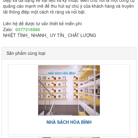
điệp và đa dạng về vật liệu và kỹ thuật. Biển chữ nổi là một công cụ
quảng cáo mạnh mẽ để thu hút sự chú ý của khách hàng và truyền
tải thông điệp một cách rõ ràng và nổi bật.
Liên hệ để được tư vấn thiết kế miễn phí
Zalo:
0377316886
NHIỆT TÌNH_ NHANH_ UY TÍN_ CHẤT LƯỢNG
Sản phẩm cùng loại
NHÀ SÁCH HÒA BÌNH