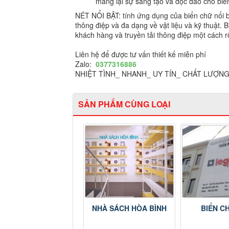
mang lại sự sáng tạo và độc đáo cho biể
NÉT NỔI BẬT: tính ứng dụng của biển chữ nổi b
thông điệp và đa dạng về vật liệu và kỹ thuật.
khách hàng và truyền tải thông điệp một cách rõ
Liên hệ để được tư vấn thiết kế miễn phí
Zalo:
0377316886
NHIỆT TÌNH_ NHANH_ UY TÍN_ CHẤT LƯỢN
SẢN PHẨM CÙNG LOẠI
NHÀ SÁCH HÒA BÌNH
BIỂN C