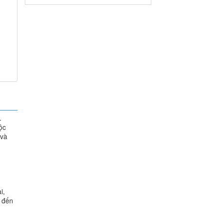
.
ộc
 và
i,
n đến