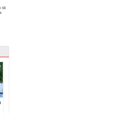
 tải
a
H