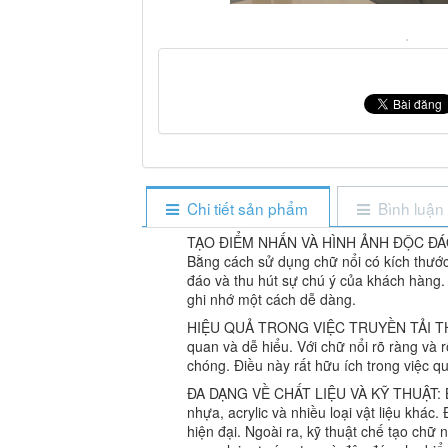
Chi tiết sản phẩm
Bình luận
TẠO ĐIỂM NHẤN VÀ HÌNH ẢNH ĐỘC ĐÁO: Bi
Bằng cách sử dụng chữ nổi có kích thước,
đáo và thu hút sự chú ý của khách hàng.
ghi nhớ một cách dễ dàng.
HIỆU QUẢ TRONG VIỆC TRUYỀN TẢI THÔNG 
quan và dễ hiểu. Với chữ nổi rõ ràng và 
chóng. Điều này rất hữu ích trong việc 
ĐA DẠNG VỀ CHẤT LIỆU VÀ KỸ THUẬT: Biển 
nhựa, acrylic và nhiều loại vật liệu khác
hiện đại. Ngoài ra, kỹ thuật chế tạo chữ