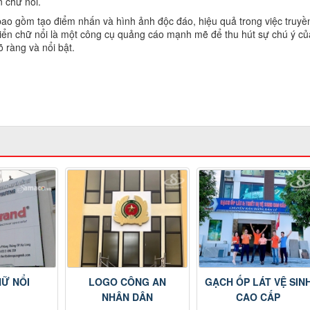
n chữ nổi.
ao gồm tạo điểm nhấn và hình ảnh độc đáo, hiệu quả trong việc truyền
 Biển chữ nổi là một công cụ quảng cáo mạnh mẽ để thu hút sự chú ý củ
 ràng và nổi bật.
G
HỮ NỔI
LOGO CÔNG AN
GẠCH ỐP LÁT VỆ SIN
NHÂN DÂN
CAO CẤP