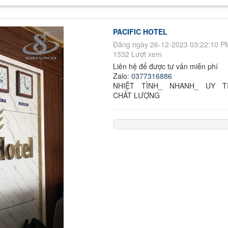
PACIFIC HOTEL
Đăng ngày 26-12-2023 03:22:10 P
1332 Lượt xem
Liên hệ để được tư vấn miễn phí
Zalo:
0377316886
NHIỆT TÌNH_ NHANH_ UY T
CHẤT LƯỢNG