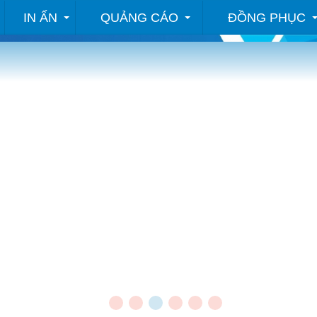
IN ẤN
QUẢNG CÁO
ĐỒNG PHỤC