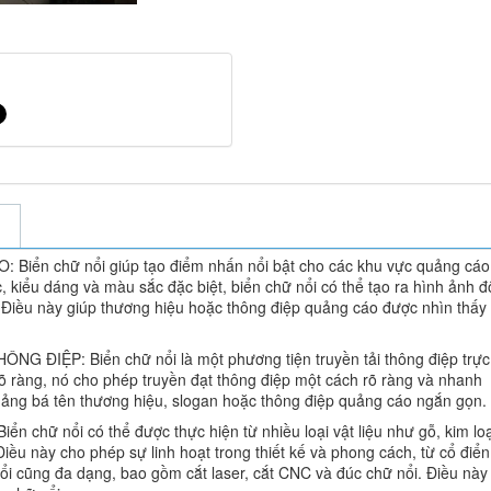
ển chữ nổi giúp tạo điểm nhấn nổi bật cho các khu vực quảng cáo
 kiểu dáng và màu sắc đặc biệt, biển chữ nổi có thể tạo ra hình ảnh đ
 Điều này giúp thương hiệu hoặc thông điệp quảng cáo được nhìn thấy
ĐIỆP: Biển chữ nổi là một phương tiện truyền tải thông điệp trực
rõ ràng, nó cho phép truyền đạt thông điệp một cách rõ ràng và nhanh
quảng bá tên thương hiệu, slogan hoặc thông điệp quảng cáo ngắn gọn.
chữ nổi có thể được thực hiện từ nhiều loại vật liệu như gỗ, kim loạ
. Điều này cho phép sự linh hoạt trong thiết kế và phong cách, từ cổ điể
 nổi cũng đa dạng, bao gồm cắt laser, cắt CNC và đúc chữ nổi. Điều này