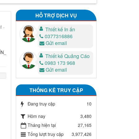
HỖ TRỢ DỊCH VỤ
M -
Thiết kế In ấn
0377316886
Gửi email
ÍN_
Thiết kế Quảng Cáo
0983 173 968
Gửi email
THỐNG KÊ TRUY CẬP
Đang truy cập
10
Hôm nay
3,480
Tháng hiện tại
27,165
Tổng lượt truy cập
3,977,426