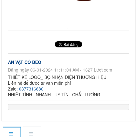
ĂN VẶT CÔ BÉO
Đăng ngày 06-01-2024 11:11:04 AM - 1627 Lượt xem
THIẾT KẾ LOGO_ BỘ NHẬN DIỆN THƯƠNG HIỆU
Liên hệ để được tư vấn miễn phí
Zalo:
0377316886
NHIỆT TÌNH_ NHANH_ UY TÍN_ CHẤT LƯỢNG