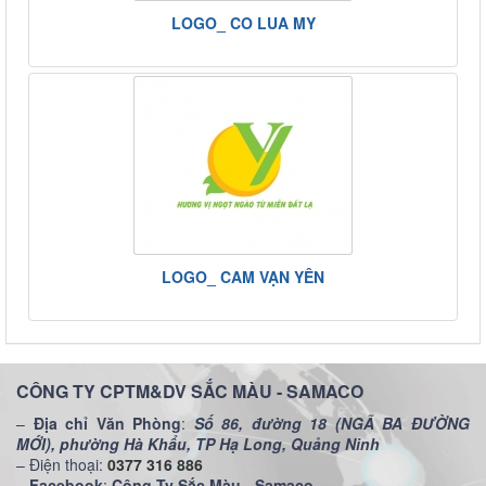
LOGO_ CO LUA MY
LOGO_ CAM VẠN YÊN
CÔNG TY CPTM&DV SẮC MÀU - SAMACO
–
Địa chỉ Văn Phòng
:
Số 86, đường 18 (NGÃ BA ĐƯỜNG
MỚI), phường Hà Khẩu, TP Hạ Long, Quảng Ninh
– Điện thoại:
0377 316 886
–
Facebook
:
Công Ty Sắc Màu - Samaco