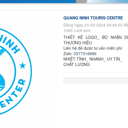
QUANG NINH TOURIS CENTRE
Đăng ngày 23-09-2024 09:48:02 A
1030 Lượt xem
THIẾT KẾ LOGO_ BỘ NHẬN D
THƯƠNG HIỆU
Liên hệ để được tư vấn miễn phí
Zalo:
0377316886
NHIỆT TÌNH_ NHANH_ UY TÍN_
CHẤT LƯỢNG