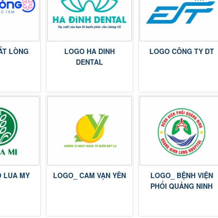
́T LÒNG
LOGO HA DINH
LOGO CÔNG TY DT
DENTAL
 LUA MY
LOGO_ CAM VẠN YÊN
LOGO_ BỆNH VIỆN
PHỔI QUẢNG NINH