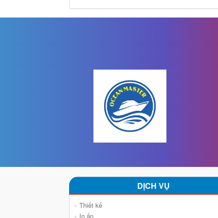
DỊCH VỤ
Thiết kế
In ấn