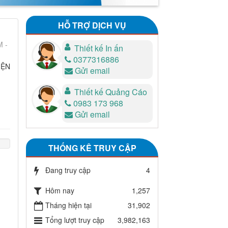
HỖ TRỢ DỊCH VỤ
M -
Thiết kế In ấn
0377316886
IỆN
Gửi email
Thiết kế Quảng Cáo
0983 173 968
Gửi email
THỐNG KÊ TRUY CẬP
Đang truy cập
4
Hôm nay
1,257
Tháng hiện tại
31,902
Tổng lượt truy cập
3,982,163