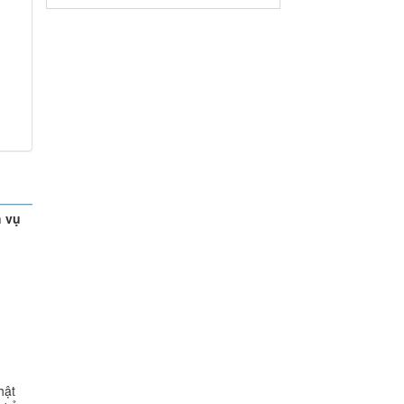
h vụ
hật