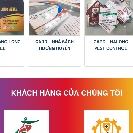
ANG LONG
CARD _ NHÀ SÁCH
CARD _ HALONG
EL
HƯƠNG HUYỀN
PEST CONTROL
KHÁCH HÀNG CỦA CHÚNG TÔI