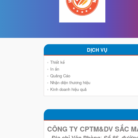
DỊCH VỤ
Thiết kế
In ấn
Quảng Cáo
Nhận diện thương hiệu
Kinh doanh hiệu quả
CÔNG TY CPTM&DV SẮC M
–
:
Địa chỉ Văn Phòng
Số 86, đườn