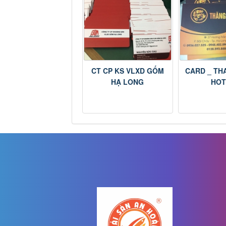
CT CP KS VLXD GỐM
CARD _ TH
HẠ LONG
HOT