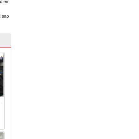
 điểm
i sao
Y