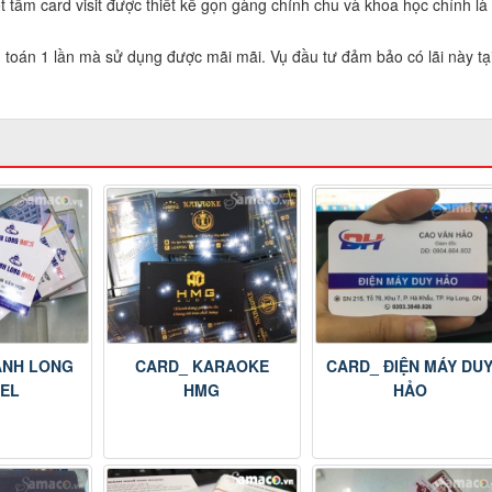
t tấm card visit được thiết kế gọn gàng chỉnh chu và khoa học chính là
h toán 1 lần mà sử dụng được mãi mãi. Vụ đầu tư đảm bảo có lãi này tạ
ANH LONG
CARD_ KARAOKE
CARD_ ĐIỆN MÁY DU
EL
HMG
HẢO