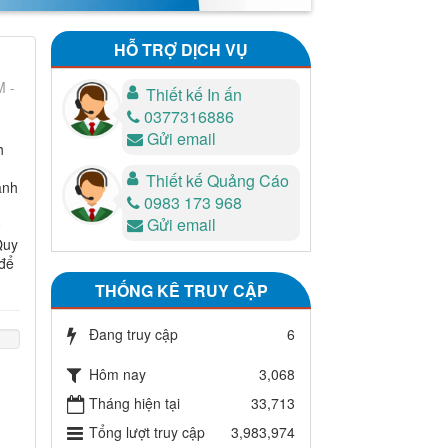
HỖ TRỢ DỊCH VỤ
M -
Thiết kế In ấn
0377316886
Gửi email
h
Thiết kế Quảng Cáo
anh
0983 173 968
Gửi email
0
Quy
 để
THỐNG KÊ TRUY CẬP
Đang truy cập
6
Hôm nay
3,068
Tháng hiện tại
33,713
Tổng lượt truy cập
3,983,974