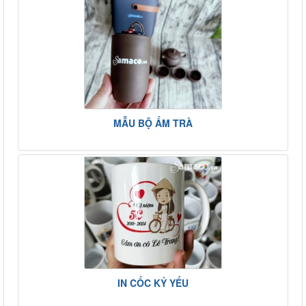
MẪU BỘ ẤM TRÀ
IN CỐC KỶ YẾU