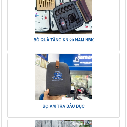
BỘ QUÀ TẶNG KN 20 NĂM NBK
BỘ ÂM TRÀ BẦU DỤC