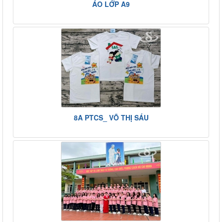
ÁO LỚP A9
8A PTCS_ VÕ THỊ SÁU