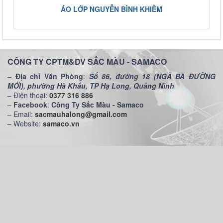
ÁO LỚP NGUYỄN BÌNH KHIÊM
CÔNG TY CPTM&DV SẮC MÀU - SAMACO
–
Địa chỉ Văn Phòng
:
Số 86, đường 18 (NGÃ BA ĐƯỜNG
MỚI), phường Hà Khẩu, TP Hạ Long, Quảng Ninh
– Điện thoại:
0377 316 886
–
Facebook
:
Công Ty Sắc Màu - Samaco
– Email:
sacmauhalong@gmail.com
– Website:
samaco.vn