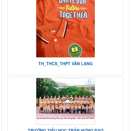
TH_THCS_THPT VĂN LANG
TRƯỜNG TIỂU HỌC TRẦN HƯNG ĐẠO