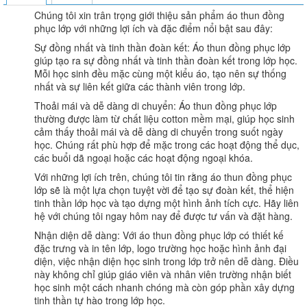
Chúng tôi xin trân trọng giới thiệu sản phẩm áo thun đồng
phục lớp với những lợi ích và đặc điểm nổi bật sau đây:
Sự đồng nhất và tinh thần đoàn kết: Áo thun đồng phục lớp
giúp tạo ra sự đồng nhất và tinh thần đoàn kết trong lớp học.
Mỗi học sinh đều mặc cùng một kiểu áo, tạo nên sự thống
nhất và sự liên kết giữa các thành viên trong lớp.
Thoải mái và dễ dàng di chuyển: Áo thun đồng phục lớp
thường được làm từ chất liệu cotton mềm mại, giúp học sinh
cảm thấy thoải mái và dễ dàng di chuyển trong suốt ngày
học. Chúng rất phù hợp để mặc trong các hoạt động thể dục,
các buổi dã ngoại hoặc các hoạt động ngoại khóa.
Với những lợi ích trên, chúng tôi tin rằng áo thun đồng phục
lớp sẽ là một lựa chọn tuyệt vời để tạo sự đoàn kết, thể hiện
tinh thần lớp học và tạo dựng một hình ảnh tích cực. Hãy liên
hệ với chúng tôi ngay hôm nay để được tư vấn và đặt hàng.
Nhận diện dễ dàng: Với áo thun đồng phục lớp có thiết kế
đặc trưng và in tên lớp, logo trường học hoặc hình ảnh đại
diện, việc nhận diện học sinh trong lớp trở nên dễ dàng. Điều
này không chỉ giúp giáo viên và nhân viên trường nhận biết
học sinh một cách nhanh chóng mà còn góp phần xây dựng
tinh thần tự hào trong lớp học.