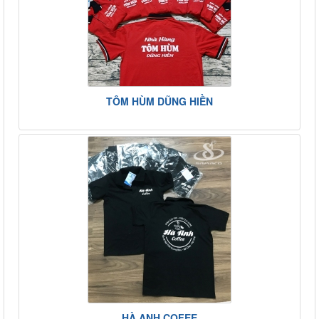
TÔM HÙM DŨNG HIỀN
HÀ ANH COFEE