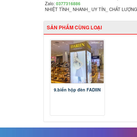
Zalo:
0377316886
NHIỆT TÌNH_ NHANH_ UY TÍN_ CHẤT LƯỢN
SẢN PHẨM CÙNG LOẠI
9.biển hộp đèn FADIIN