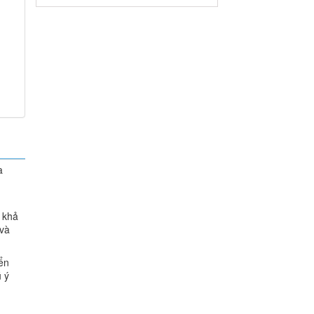
a
 khả
 và
ển
ú ý