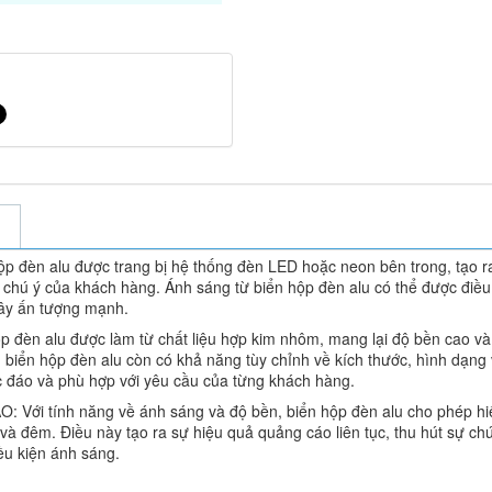
đèn alu được trang bị hệ thống đèn LED hoặc neon bên trong, tạo r
ự chú ý của khách hàng. Ánh sáng từ biển hộp đèn alu có thể được điều
gây ấn tượng mạnh.
đèn alu được làm từ chất liệu hợp kim nhôm, mang lại độ bền cao và
 biển hộp đèn alu còn có khả năng tùy chỉnh về kích thước, hình dạng
c đáo và phù hợp với yêu cầu của từng khách hàng.
Với tính năng về ánh sáng và độ bền, biển hộp đèn alu cho phép hi
 và đêm. Điều này tạo ra sự hiệu quả quảng cáo liên tục, thu hút sự ch
ều kiện ánh sáng.