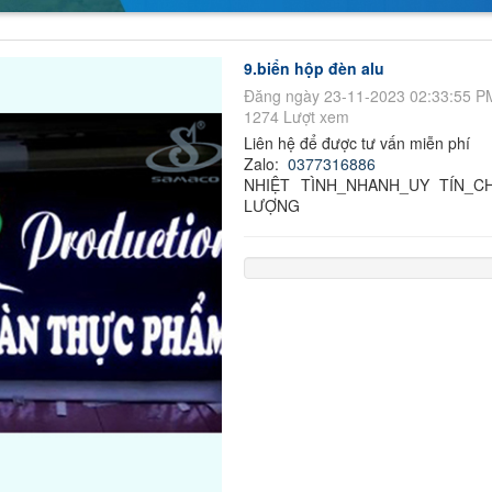
9.biển hộp đèn alu
Đăng ngày 23-11-2023 02:33:55 P
1274 Lượt xem
Liên hệ để được tư vấn miễn phí
Zalo:
0377316886
NHIỆT TÌNH_NHANH_UY TÍN_C
LƯỢNG