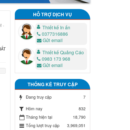
HỖ TRỢ DỊCH VỤ
M -
Thiết kế In ấn
0377316886
Gửi email
HẤT
Thiết kế Quảng Cáo
0983 173 968
Gửi email
THỐNG KÊ TRUY CẬP
Đang truy cập
7
Hôm nay
832
Tháng hiện tại
18,790
Tổng lượt truy cập
3,969,051