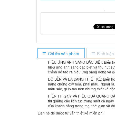
Chi tiết sản phẩm
Bình luận
HIỆU ỨNG ÁNH SÁNG ĐẶC BIỆT: Biển hộp 
hiệu ứng ánh sáng đặc biệt và thu hút s
chỉnh để tạo ra hiệu ứng sáng động và 
ĐỘ BỀN VÀ ĐA DẠNG THIẾT KẾ: Biển hộp 
năng chống oxy hóa, phai màu. Ngoài ra,
màu sắc, giúp tạo nên những thiết kế độ
HIỂN THỊ 24/7 VÀ HIỆU QUẢ QUẢNG CÁO: 
thị quảng cáo liên tục trong suốt cả ngày
của khách hàng trong mọi thời gian và đi
Liên hệ để được tư vấn thiết kế miễn phí