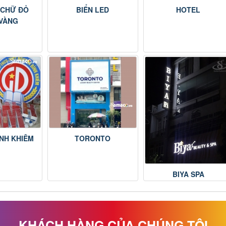
D CHỮ ĐỎ
BIỂN LED
HOTEL
VÀNG
̀NH KHIÊM
TORONTO
BIYA SPA
KHÁCH HÀNG CỦA CHÚNG TÔI