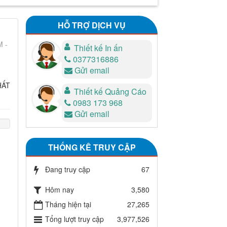
HỖ TRỢ DỊCH VỤ
M -
Thiết kế In ấn
0377316886
Gửi email
HẤT
Thiết kế Quảng Cáo
0983 173 968
Gửi email
THỐNG KÊ TRUY CẬP
Đang truy cập
67
Hôm nay
3,580
Tháng hiện tại
27,265
Tổng lượt truy cập
3,977,526