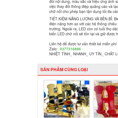
đổi nội dung, màu sắc và hiệu ứng ánh s
việc thay đổi thông điệp quảng cáo và t
chữ nổi cho phép bạn tận dụng tối đa cá
TIẾT KIỆM NĂNG LƯỢNG VÀ BỀN BỈ: Biển L
điện năng hơn so với các hệ thống chiếu 
trường. Ngoài ra, LED còn có tuổi thọ dà
biển LED chữ nổi sẽ tồn tại và giữ được h
Liên hệ để được tư vấn thiết kế miễn phí
Zalo:
0377316886
NHIỆT TÌNH_ NHANH_ UY TÍN_ CHẤT
SẢN PHẨM CÙNG LOẠI