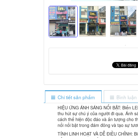
Chi tiết sản phẩm
Bình luận
HIỆU ỨNG ÁNH SÁNG NỔI BẬT: Biển LED c
thu hút sự chú ý của người đi qua. Ánh 
cách thể hiện độc đáo và ấn tượng cho t
nổi nổi bật trong đám đông và tạo sự tươ
TÍNH LINH HOẠT VÀ DỄ ĐIỀU CHỈNH: Biển 